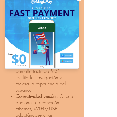
contacto (NFC) lo convierte en
una solución integral para
diversos entornos comerciales.
Beneficios para su Negocio
Para Comercios Minoristas
Pagos seguros y rápidos
:
Acepta tarjetas con chip
EMV, banda magnética y
pagos sin contacto como
Apple Pay y Samsung Pay. ​
Interfaz intuitiva
: Su amplia
pantalla táctil de 5,5"
facilita la navegación y
mejora la experiencia del
usuario. ​
Conectividad versátil
: Ofrece
opciones de conexión
Ethernet, Wi-Fi y USB,
adaptándose a las