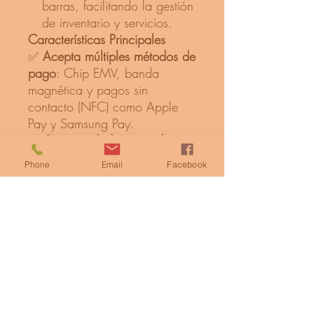
barras, facilitando la gestión
de inventario y servicios. ​
Características Principales
✅
Acepta múltiples métodos de
pago
: Chip EMV, banda
magnética y pagos sin
contacto (NFC) como Apple
Pay y Samsung Pay.
✅
Conectividad avanzada
:
Opciones de conexión
Phone
Email
Facebook
Ethernet, Wi-Fi y USB para
adaptarse a diversas
configuraciones de red. ​
✅
Interfaz de usuario
amigable
: Pantalla táctil LCD
de 5,5" que proporciona una
experiencia intuitiva para el
usuario.
✅
Impresora térmica integrada
: