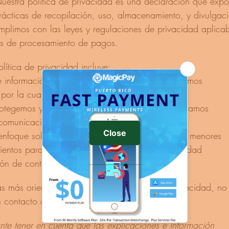
Nuestra política de privacidad es una declaración que exp
rácticas de recopilación, uso, almacenamiento, y divulgac
plimos con las leyes y regulaciones de privacidad aplicab
es de procesamiento de pagos.
lítica de privacidad incluye:
 de información que recopilamos y cómo la obtenemos
 por la cual recopilamos información personal
otegemos y utilizamos la información que recopilamos
comunicación con los usuarios y clientes
 enfoque sobre la recopilación de información de menores
ientos para actualizar nuestra política de privacidad
ión de contacto para consultas sobre privacidad
as más orientación sobre nuestra política de privacidad, n
n contacto con nosotros.
nte tener en cuenta que las explicaciones e información