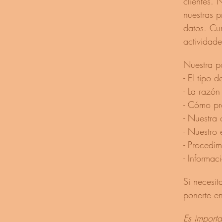
clientes. 
nuestras p
datos. Cum
actividad
Nuestra po
- El tipo
- La razón
- Cómo pr
- Nuestra 
- Nuestro
- Procedim
- Informac
Si necesit
ponerte e
Es importa