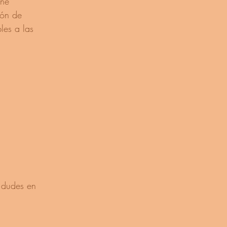
one
ión de
les a las
o dudes en