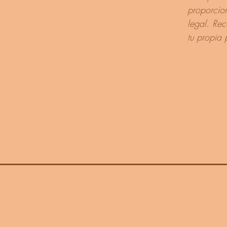
proporcio
legal. Re
tu propia 
Inicio
Precios
Soporte
Contacto