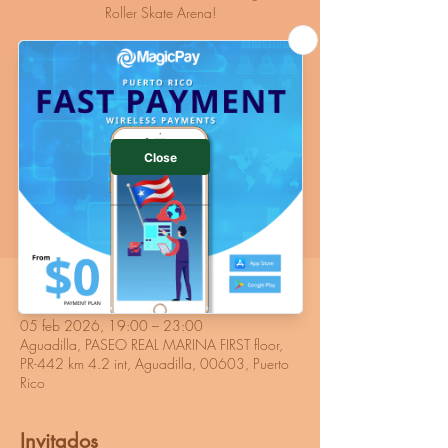
Roller Skate Arena!
Ofrecemos un espacio moderno y vibrante
diseñado para jugadores de todos los niveles.
Ya sea que busques competencia seria o
diversión recreativa
Las entradas no están a la venta
Ver otros eventos
Horario y ubicación
05 feb 2026, 19:00 – 23:00
Aguadilla, PASEO REAL MARINA FIRST floor,
PR-442 km 4.2 int, Aguadilla, 00603, Puerto
Rico
Invitados