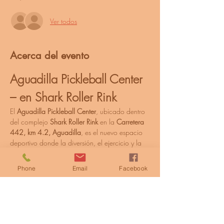
Ver todos
Acerca del evento
Aguadilla Pickleball Center 
– en Shark Roller Rink
El 
Aguadilla Pickleball Center
, ubicado dentro 
del complejo 
Shark Roller Rink
 en la 
Carretera 
442, km 4.2, Aguadilla
, es el nuevo espacio 
deportivo donde la diversión, el ejercicio y la 
comunidad se unen bajo un mismo techo.
Este moderno centro techado permite disfrutar 
Phone
Email
Facebook
del pickleball sin preocuparse por el clima, 
ofreciendo un ambiente cómodo, seguro y 
familiar para jugadores de todas las edades y 
niveles.
🎾 
Instalaciones y servicios