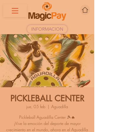
INFORMACION
PICKLEBALL CENTER
jue, 05 feb
  |  
Aguadilla
Pickleball Aguadilla Center 🎾🔥
¡Vive la emoción del deporte de mayor
crecimiento en el mundo, ahora en el Aguadilla