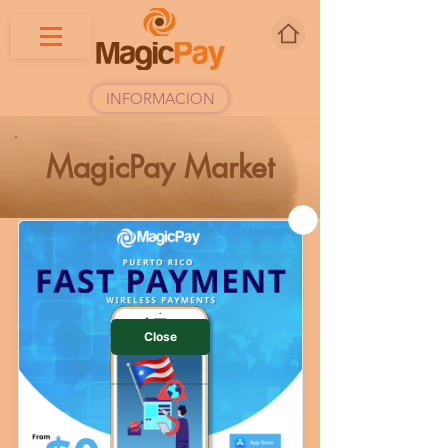
INFORMACION
MagicPay Market
Inicio
POS Complete